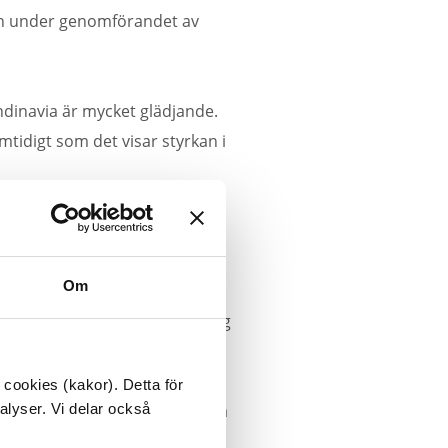
n under genomförandet av
andinavia är mycket glädjande.
idigt som det visar styrkan i
vlingar och samlar årligen
Om
ling och bidra till arrangemang
 cookies (kakor). Detta för
framtida samarbeten kring stora
alyser. Vi delar också