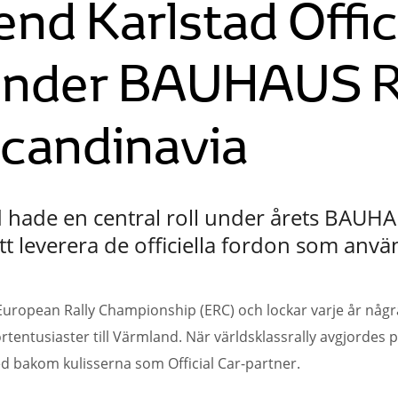
nd Karlstad Offic
 under BAUHAUS R
Scandinavia
 hade en central roll under årets BAUHAU
t leverera de officiella fordon som anv
A European Rally Championship (ERC) och lockar varje år någ
rtentusiaster till Värmland. När världsklassrally avgjorde
 bakom kulisserna som Official Car-partner.