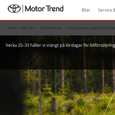
Bilar
Service 
Hem
Om oss
Pressrelease
Pressrelease Royal Rally Ka
Vecka 25–33 håller vi stängt på lördagar för bilförsäljni