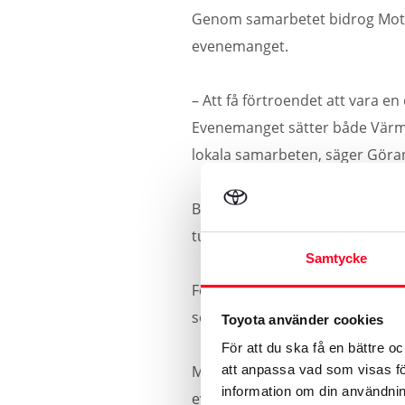
Genom samarbetet bidrog Moto
evenemanget.
– Att få förtroendet att vara e
Evenemanget sätter både Värml
lokala samarbeten, säger Göran
BAUHAUS Royal Rally of Scandin
tusentals besökare längs tävlin
Samtycke
För Motor Trend innebär samarb
som skapar uppmärksamhet lång
Toyota använder cookies
För att du ska få en bättre o
Motor Trend Karlstad vill rikta
att anpassa vad som visas för
information om din användning
evenemang i regionen.