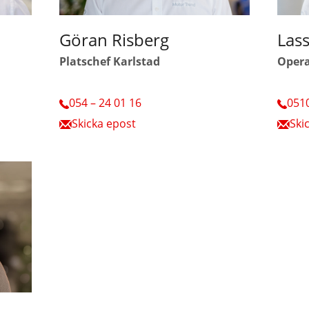
Göran Risberg
Las
Platschef Karlstad
Opera
054 – 24 01 16
0510
Skicka epost
Ski