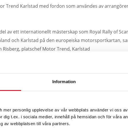
r Trend Karlstad med fordon som användes av arrangöre
n del av ett internationellt mästerskap som Royal Rally of Sc
and och Karlstad på den europeiska motorsportkartan, samt
 Risberg, platschef Motor Trend, Karlstad
avia är en av Sveriges största internationella motorsporttä
gssträckorna runt Karlstad och i övriga Värmland.
Information
etet en möjlighet att vara en aktiv del av regionens utveck
t utanför Sveriges gränser.
ch mer personlig upplevelse av vår webbplats använder vi oss av
 ett tack till arrangören för förtroendet och ser fram emot 
 dig t.ex. i sociala medier, innehåll på hemsidan och för våra an
 av webbplatsen till våra partners.