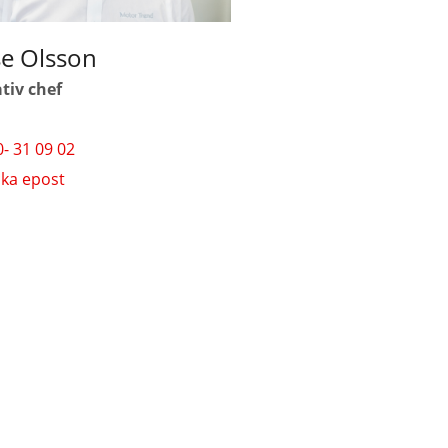
se Olsson
tiv chef
- 31 09 02
cka epost