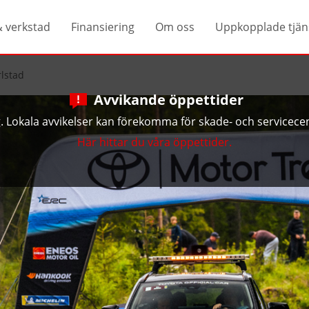
& verkstad
Finansiering
Om oss
Uppkopplade tjän
rlstad
Avvikande öppettider
ng. Lokala avvikelser kan förekomma för skade- och servicecen
Här hittar du våra öppettider.