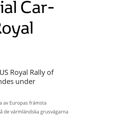
ial Car-
oyal
S Royal Rally of
ändes under
ra av Europas främsta
s på de värmländska grusvägarna