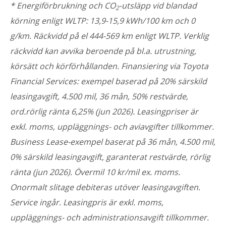
* Energiförbrukning och CO
-utsläpp vid blandad
2
körning enligt WLTP: 13,9-15,9 kWh/100 km och 0
g/km. Räckvidd på el 444-569 km enligt WLTP. Verklig
räckvidd kan avvika beroende på bl.a. utrustning,
körsätt och körförhållanden. Finansiering via Toyota
Financial Services: exempel baserad på 20% särskild
leasingavgift, 4.500 mil, 36 mån, 50% restvärde,
ord.rörlig ränta 6,25% (jun 2026). Leasingpriser är
exkl. moms, uppläggnings- och aviavgifter tillkommer.
Business Lease-exempel baserat på 36 mån, 4.500 mil,
0% särskild leasingavgift, garanterat restvärde, rörlig
ränta (jun 2026). Övermil 10 kr/mil ex. moms.
Onormalt slitage debiteras utöver leasingavgiften.
Service ingår. Leasingpris är exkl. moms,
uppläggnings- och administrationsavgift tillkommer.