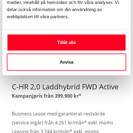
medier, innehåll på hemsidan och för våra analyser. Vi
2025 års värde)
delar också information om din användning av
Låg fordonsskatt
webbplatsen till våra partners.
Bra totalekonomi
Tillåt alla
Kontakta oss
Avvisa
C-HR 2,0 Laddhybrid FWD Active
Kampanjpris från 399.900 kr*
Business Lease med garanterat restvärde
(service ingår) från 4.261 kr/mån* exkl. moms
Leasing från 3.744 kr/mån* exkl. moms