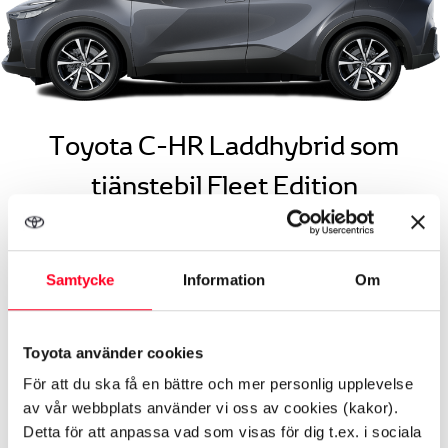
Toyota C-HR Laddhybrid som
tjänstebil Fleet Edition
Bra skäl att välja Toyota C-HR Laddhybrid till
företaget:
Samtycke
Information
Om
Ladda bekvämt och kostnadseffektivt med
Toyota använder cookies
funktionen Laddningsschema
För att du ska få en bättre och mer personlig upplevelse
Alltid automatlåda
av vår webbplats använder vi oss av cookies (kakor).
Förmånsvärde från 2.582 kr (vid 50% marginalskatt,
Detta för att anpassa vad som visas för dig t.ex. i sociala