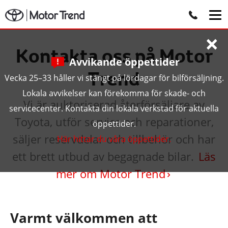
×
Kontakta oss på Motor
Avvikande öppettider
Trend
Vecka 25–33 håller vi stängt på lördagar för bilförsäljning.
Lokala avvikelser kan förekomma för skade- och
Vi är auktoriserad återförsäljare av
servicecenter. Kontakta din lokala verkstad för aktuella
Toyota, utför service och reparationer,
öppettider.
säljer reservdelar och tillbehör och har
Här hittar du våra öppettider.
ett brett utbud av begagnade bilar.
Läs
mer om Motor Trend
Varmt välkommen att