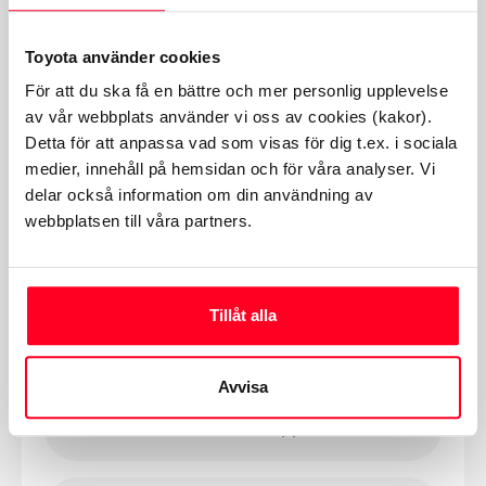
Om oss och våra öppettider
Toyota använder cookies
För att du ska få en bättre och mer personlig upplevelse
Kontakta våra medarbetare
av vår webbplats använder vi oss av cookies (kakor).
Detta för att anpassa vad som visas för dig t.ex. i sociala
medier, innehåll på hemsidan och för våra analyser. Vi
delar också information om din användning av
webbplatsen till våra partners.
Motor Trend i Mariestad
Hammarsmedsgatan 29, 542 35 Mariestad
Tillåt alla
0501-28 00 00
Avvisa
Om oss och våra öppettider