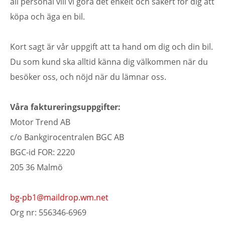
all personal vill vi göra det enkelt och säkert för dig att
köpa och äga en bil.
Kort sagt är vår uppgift att ta hand om dig och din bil.
Du som kund ska alltid känna dig välkommen när du
besöker oss, och nöjd när du lämnar oss.
Våra faktureringsuppgifter:
Motor Trend AB
c/o Bankgirocentralen BGC AB
BGC-id FOR: 2220
205 36 Malmö
bg-pb1@maildrop.wm.net
Org nr: 556346-6969