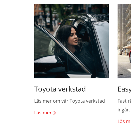
Toyota verkstad
Easy
Läs mer om vår Toyota verkstad
Fast r
ingår.
Läs mer
Läs m