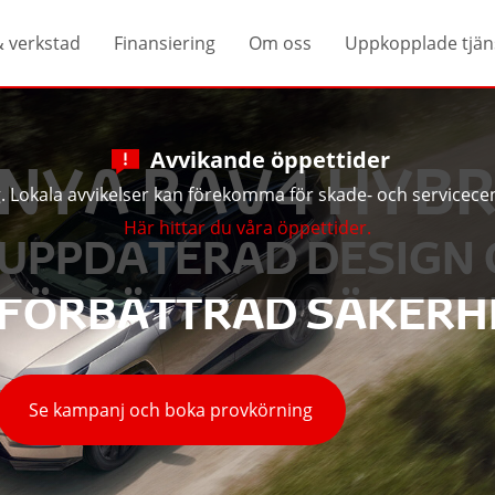
& verkstad
Finansiering
Om oss
Uppkopplade tjän
Avvikande öppettider
NYA RAV4 HYBR
ng. Lokala avvikelser kan förekomma för skade- och servicecen
Här hittar du våra öppettider.
UPPDATERAD DESIGN
FÖRBÄTTRAD SÄKERH
Se kampanj och boka provkörning