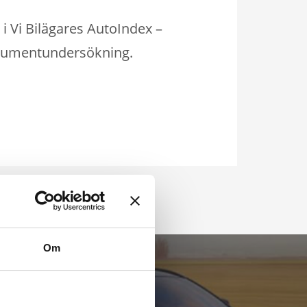
i Vi Bilägares AutoIndex –
nsumentundersökning.
Om