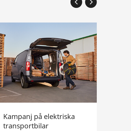
Kampanj på elektriska
Aygo
transportbilar
238.900