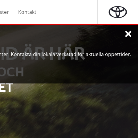
ster
Kontakt
×
ID ÄR HÄR
ter. Kontakta din lokala verkstad för aktuella öppettider.
 OCH
ET