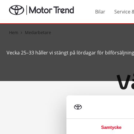
Bilar
Service 
Hem
Medarbetare
Vecka 25–33 håller vi stängt på lördagar för bilförsäljni
V
Möt våra härlig
skapa ömsesidig
Samtycke
Hä