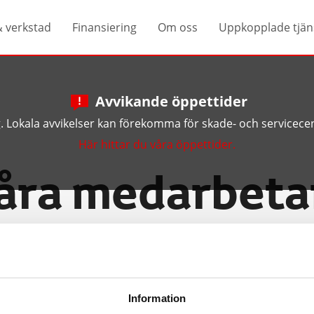
& verkstad
Finansiering
Om oss
Uppkopplade tjän
Avvikande öppettider
ng. Lokala avvikelser kan förekomma för skade- och servicecen
Här hittar du våra öppettider.
åra medarbeta
a medarbetare! Våra medarbetare 
t förtroende till dig som kund oc
Information
r hittar du all kontaktinformati