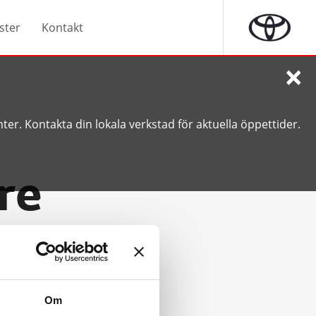
ster
Kontakt
×
ter. Kontakta din lokala verkstad för aktuella öppettider.
re
gör allt för att
h till varandra.
Om
on.