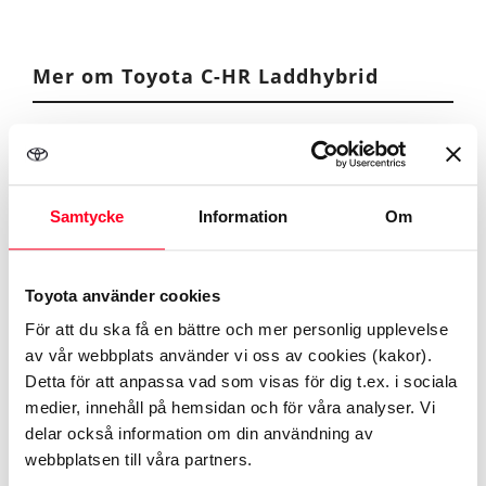
Mer om Toyota C-HR Laddhybrid
Se specifikationer ›
Kampanj på Toyota C-HR ›
Samtycke
Information
Om
Begagnade Toyota C-HR ›
Se tjänstebilar ›
Toyota använder cookies
För att du ska få en bättre och mer personlig upplevelse
Se mer på Toyota.se
av vår webbplats använder vi oss av cookies (kakor).
Detta för att anpassa vad som visas för dig t.ex. i sociala
Toyota C-HR Laddhybrid
medier, innehåll på hemsidan och för våra analyser. Vi
delar också information om din användning av
webbplatsen till våra partners.