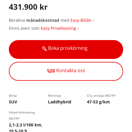
431.900 kr
Beräkna
månadskostnad
med
Easy Billån ›
Finns även som
Easy Privatleasing ›
Boka provkörning
Kontakta oss
Biltyp
Motortyp
CO
-utsläpp (WLTP)*
2
SUV
Laddhybrid
47-53 g/km
Viktad förbrukning
(WLTP)*
2,1-2,3 l/100 km,
10,5-10,9