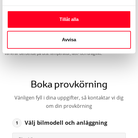
Tillåt alla
* Värden enligt nya testcykeln WLTP som gäller för förbrukning och
koldioxid (CO
) vid blandad körning. Denna deklaration är främst avsedd
2
för jämförelse mellan olika bilmodeller. Bränsleförbrukning och koldioxid
Avvisa
(CO
) kan bli högre eller lägre beroende på bl.a. utrustning, körsätt och
2
körförhållanden. Faktisk räckvidd som uppnås under verkliga förhållanden
varierar beroende på bl.a. temperatur, last- och dragvikt.
Boka provkörning
Vänligen fyll i dina uppgifter, så kontaktar vi dig
om din provkörning
Välj bilmodell och anläggning
1