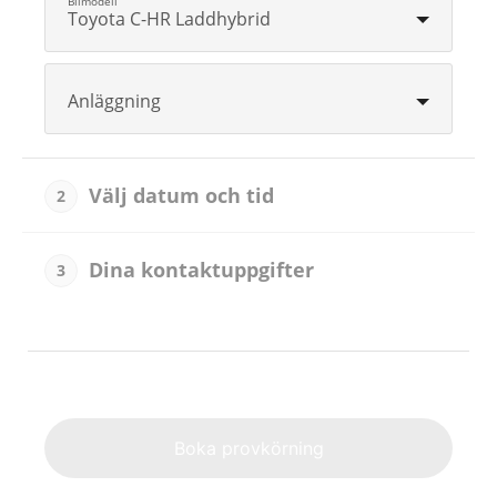
Toyota C-HR Laddhybrid
Anläggning
Välj datum och tid
2
Dina kontaktuppgifter
3
Alternat
Boka provkörning