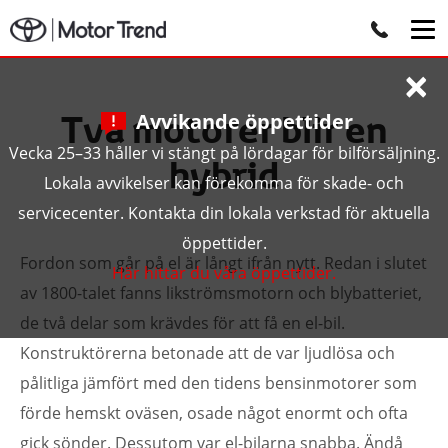
×
Två motorer blir en
Avvikande öppettider
Vecka 25–33 håller vi stängt på lördagar för bilförsäljning.
hybrid
Lokala avvikelser kan förekomma för skade- och
servicecenter. Kontakta din lokala verkstad för aktuella
öppettider.
Fordon som går på el är långt ifrån nytt. Redan i slutet
Här hittar du våra öppettider.
av 1800-talet fanns likströmsmotorn och blybatteriet,
de två delar som krävdes för att få en el-bil.
Konstruktörerna betonade att de var ljudlösa och
pålitliga jämfört med den tidens bensinmotorer som
förde hemskt oväsen, osade något enormt och ofta
gick sönder. Dessutom var el-bilarna snabba. Ändå