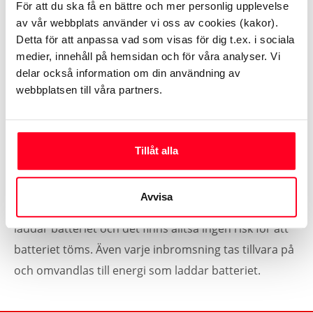
För att du ska få en bättre och mer personlig upplevelse
normal fart i en stad, så drivs Toyotas hybridbilar ofta
av vår webbplats använder vi oss av cookies (kakor).
bara av el-motorn, som hämtar sin energi från det
Detta för att anpassa vad som visas för dig t.ex. i sociala
medier, innehåll på hemsidan och för våra analyser. Vi
kompakta batteriet. Körningen blir inte bara tyst, den
delar också information om din användning av
blir också jämn och behaglig utan ryck, eftersom en
webbplatsen till våra partners.
el-motor har osannolikt bra vridmoment. Men
poängen är naturligtvis att bilen inte släpper ut några
som helst avgaser när den drivs av el-motorn.
Tillåt alla
När man behöver accelerera snabbt och hålla högre
Avvisa
fart samarbetar de båda motorerna. Bensinmotorn
laddar batteriet och det finns alltså ingen risk för att
batteriet töms. Även varje inbromsning tas tillvara på
och omvandlas till energi som laddar batteriet.