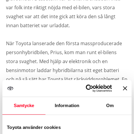
var folk inte riktigt nöjda med el-bilen, vars stora
svaghet var att det inte gick att köra den så långt
innan batteriet var urladdat.
När Toyota lanserade den första massproducerade
personhybridbilen, Prius, kom man runt el-bilens
stora svaghet. Med hjälp av elektronik och en
bensinmotor laddar hybridbilarna sitt eget batteri
och på så sätt har Toyota löst räckviddsproblemet. En
hybridbil är precis som en vanlig bil – fast annorlunda.
Det är som att köra vilken bil som helst med
Samtycke
Information
Om
automatlåda men tittar man under skalet är
hybridbilen högteknologisk.
Toyota använder cookies
I stadskörning upp till 45 kilometer i timmen, en